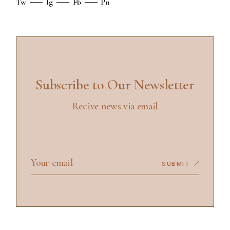
Tw
Ig
Fb
Pn
Subscribe to Our Newsletter
Recive news via email
SUBMIT