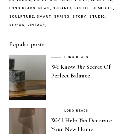
LONG READS
NEWS
ORGANIC
PASTEL
REMEDIES
SCULPTURE
SMART
SPRING
STORY
STUDIO
VIDEOS
VINTAGE
Popular posts
LONG READS
We Know
The
Secret Of
Perfect Balance
LONG READS
We’ll Help
You
Decorate
Your New Home