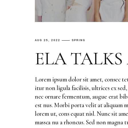
AUG 25, 2022
SPRING
ELA TALKS
Lorem ipsum dolor sit amet, consec tet
itur non ligula facilisis, ultrices ex s
nec ornare fermentum, augue erat bibe
est nus. Morbi porta velit at aliquam m
lorem ut, cons equat nisl. Nunc sit am
massca nu a rhoncus. Sed non magna tu