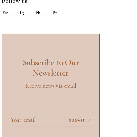
Follow us
Tw
Ig
Fb
Pn
Subscribe to Our
Newsletter
Recive news via email
SUBMIT