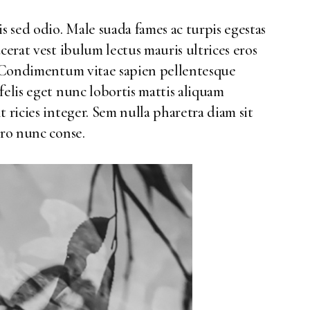
s sed odio. Male suada fames ac turpis egestas
cerat vest ibulum lectus mauris ultrices eros
n. Condimentum vitae sapien pellentesque
felis eget nunc lobortis mattis aliquam
 ricies integer. Sem nulla pharetra diam sit
ero nunc conse.