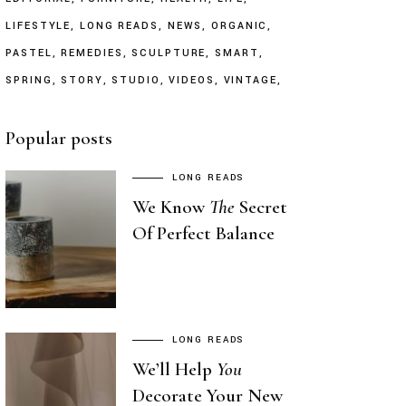
LIFESTYLE
LONG READS
NEWS
ORGANIC
PASTEL
REMEDIES
SCULPTURE
SMART
SPRING
STORY
STUDIO
VIDEOS
VINTAGE
Popular posts
LONG READS
We Know
The
Secret
Of Perfect Balance
LONG READS
We’ll Help
You
Decorate Your New