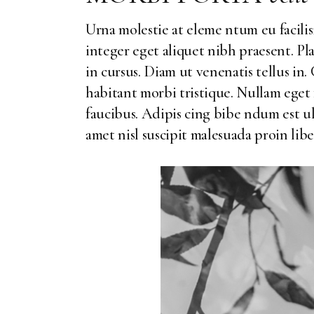
Urna molestie at eleme ntum eu facilisi
integer eget aliquet nibh praesent. Pla
in cursus. Diam ut venenatis tellus i
habitant morbi tristique. Nullam eget 
faucibus. Adipis cing bibe ndum est ult
amet nisl suscipit malesuada proin lib