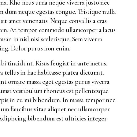
gna. Rho ncus urna neque viverra justo nec
ben dum neque egestas congue. Tristique nulla
sit amet venenatis. Neque convallis a cras
uam. At tempor commodo ullamcorper a lacus
an in nisl nisi scelerisque. Sem viverra
scing. Dolor purus non enim.
i tincidunt. Risus feugiat in ante metus.
 tellus in hac habitasse platea dictumst.
unt ornare massa eget egestas purus viverra
ctumst vestibulum rhoncus est pellentesque
urpis in eu mi bibendum. In massa tempor nec
sum faucibus vitae aliquet nec ullamcorper
 Adipiscing bibendum est ultricies integer.