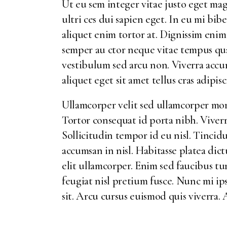
Ut eu sem integer vitae justo eget ma
ultri ces dui sapien eget. In eu mi bi
aliquet enim tortor at. Dignissim enim 
semper au ctor neque vitae tempus q
vestibulum sed arcu non. Viverra accums
aliquet eget sit amet tellus cras adipi
Ullamcorper velit sed ullamcorper morb
Tortor consequat id porta nibh. Viverra
Sollicitudin tempor id eu nisl. Tincid
accumsan in nisl. Habitasse platea di
elit ullamcorper. Enim sed faucibus t
feugiat nisl pretium fusce. Nunc mi ip
sit. Arcu cursus euismod quis viverra.