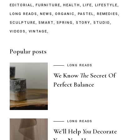
EDITORIAL
FURNITURE
HEALTH
LIFE
LIFESTYLE
LONG READS
NEWS
ORGANIC
PASTEL
REMEDIES
SCULPTURE
SMART
SPRING
STORY
STUDIO
VIDEOS
VINTAGE
Popular posts
LONG READS
We Know
The
Secret Of
Perfect Balance
LONG READS
We’ll Help
You
Decorate