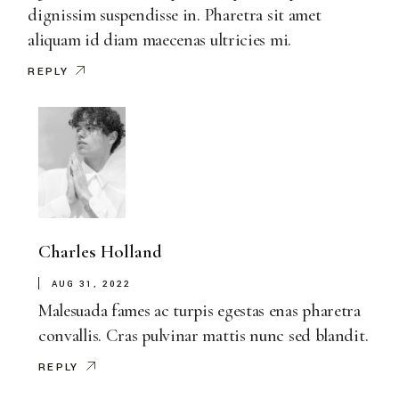
dignissim suspendisse in. Pharetra sit amet
aliquam id diam maecenas ultricies mi.
REPLY
Charles Holland
AUG 31, 2022
Malesuada fames ac turpis egestas enas pharetra
convallis. Cras pulvinar mattis nunc sed blandit.
REPLY