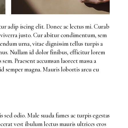
ur adip iscing elit. Donec ac lectus mi. Curab
ed, viverra justo. Cur abitur condimentum, sem
ndum urna, vitae dignissim tellus turpis a
us. Nullam id dolor finibus, efficitur lorem
is sem. Praesent accumsan laoreet massa a
id semper magna. Mauris lobortis arcu eu
s sed odio. Male suada fames ac turpis egestas
cerat vest ibulum lectus mauris ultrices eros