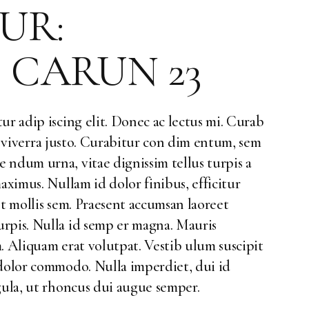
UR:
 CARUN 23
ur adip iscing elit. Donec ac lectus mi. Curab
ed, viverra justo. Curabitur con dim entum, sem
 ndum urna, vitae dignissim tellus turpis a
aximus. Nullam id dolor finibus, efficitur
et mollis sem. Praesent accumsan laoreet
rpis. Nulla id semp er magna. Mauris
. Aliquam erat volutpat. Vestib ulum suscipit
 dolor commodo. Nulla imperdiet, dui id
gula, ut rhoncus dui augue semper.