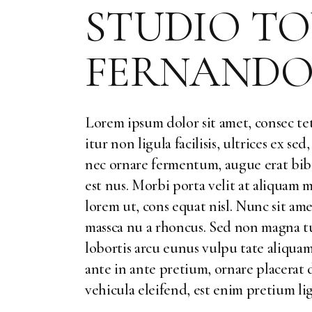
STUDIO TO
FERNANDO
Lorem ipsum dolor sit amet, consec tet
itur non ligula facilisis, ultrices ex s
nec ornare fermentum, augue erat bibe
est nus. Morbi porta velit at aliquam m
lorem ut, cons equat nisl. Nunc sit am
massca nu a rhoncus. Sed non magna tu
lobortis arcu eunus vulpu tate aliquam
ante in ante pretium, ornare placerat
vehicula eleifend, est enim pretium li