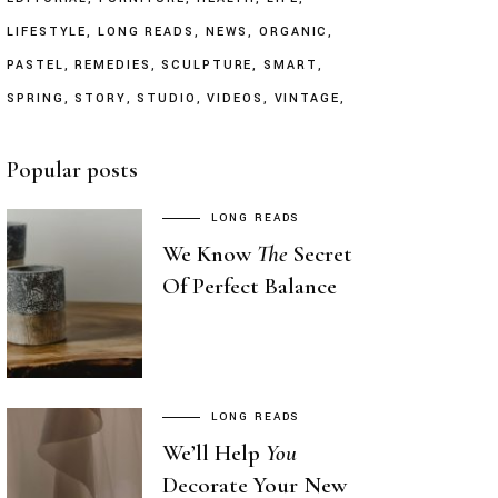
LIFESTYLE
LONG READS
NEWS
ORGANIC
PASTEL
REMEDIES
SCULPTURE
SMART
SPRING
STORY
STUDIO
VIDEOS
VINTAGE
Popular posts
LONG READS
We Know
The
Secret
Of Perfect Balance
LONG READS
We’ll Help
You
Decorate Your New