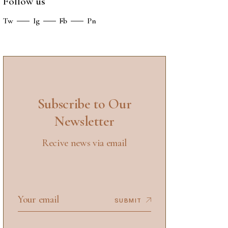
Follow us
Tw
Ig
Fb
Pn
Subscribe to Our
Newsletter
Recive news via email
SUBMIT