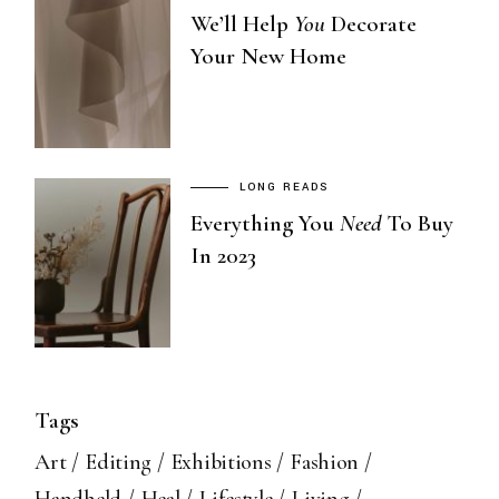
We’ll Help
You
Decorate
Your New Home
LONG READS
Everything You
Need
To Buy
In 2023
Tags
Art
Editing
Exhibitions
Fashion
Handheld
Heal
Lifestyle
Living