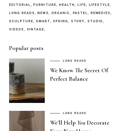
EDITORIAL
FURNITURE
HEALTH
LIFE
LIFESTYLE
LONG READS
NEWS
ORGANIC
PASTEL
REMEDIES
SCULPTURE
SMART
SPRING
STORY
STUDIO
VIDEOS
VINTAGE
Popular posts
LONG READS
We Know
The
Secret Of
Perfect Balance
LONG READS
We’ll Help
You
Decorate