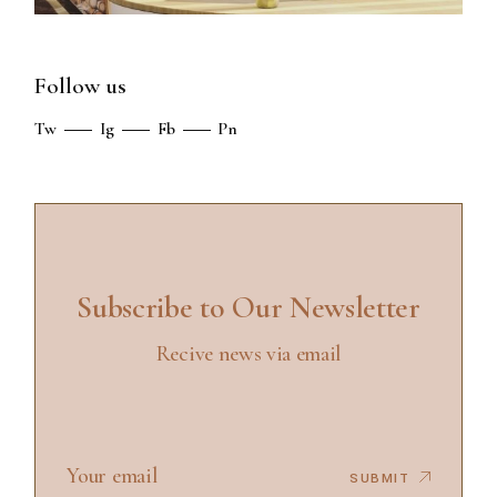
Follow us
Tw
Ig
Fb
Pn
Subscribe to Our Newsletter
Recive news via email
SUBMIT