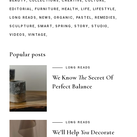
BEAUTY
COLLECTIONS
CREATIVE
CULTURE
EDITORIAL
FURNITURE
HEALTH
LIFE
LIFESTYLE
LONG READS
NEWS
ORGANIC
PASTEL
REMEDIES
SCULPTURE
SMART
SPRING
STORY
STUDIO
VIDEOS
VINTAGE
Popular posts
LONG READS
We Know
The
Secret Of
Perfect Balance
LONG READS
We’ll Help
You
Decorate