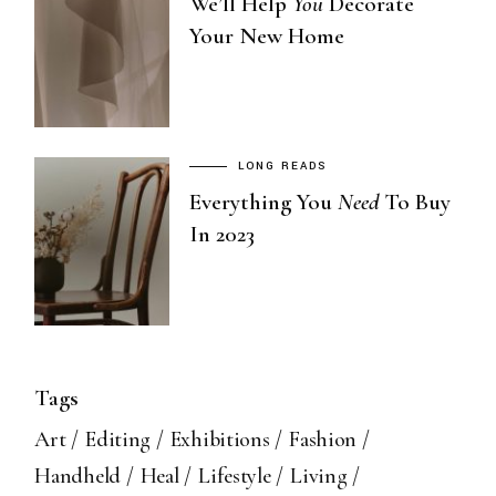
We’ll Help
You
Decorate
Your New Home
LONG READS
Everything You
Need
To Buy
In 2023
Tags
Art
Editing
Exhibitions
Fashion
Handheld
Heal
Lifestyle
Living