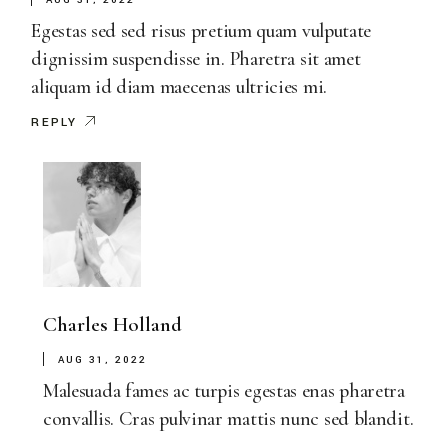
AUG 31, 2022
Egestas sed sed risus pretium quam vulputate
dignissim suspendisse in. Pharetra sit amet
aliquam id diam maecenas ultricies mi.
REPLY
Charles Holland
AUG 31, 2022
Malesuada fames ac turpis egestas enas pharetra
convallis. Cras pulvinar mattis nunc sed blandit.